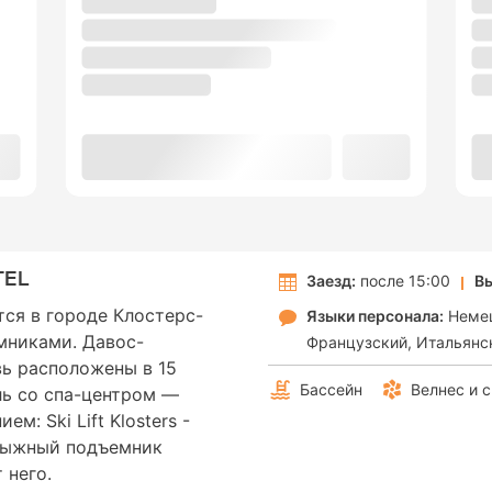
TEL
Заезд:
после 15:00
Вы
ится в городе Клостерс-
Языки персонала:
Неме
мниками. Давос-
Французский
Итальянс
ь расположены в 15
Бассейн
Велнес и 
ль со спа-центром —
: Ski Lift Klosters -
 Лыжный подъемник
 него.