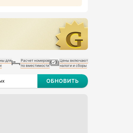
ны для
Расчет номеров
Цены включают
и
по вместимости
налоги и сборы
ОБНОВИТЬ
ых