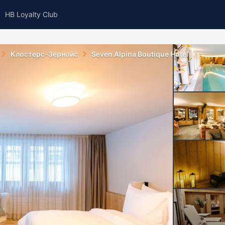
HB Loyalty Club
Клостерс-Зернойс
Seven Alpina Boutique Hotel