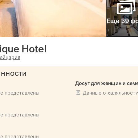
Еще 39 ф
ique Hotel
вейцария
ЕННОСТИ
Досуг для женщин и сем
не представлены
Данные о халяльности
не представлены
не представлены