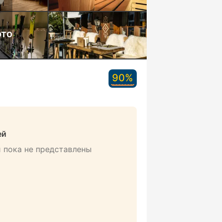
ото
90%
ей
 пока не представлены