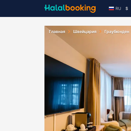
RU
$
Главная
Швейцария
Граубюнден