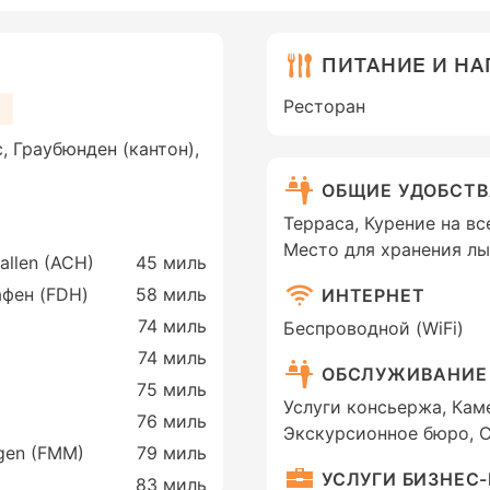
ПИТАНИЕ И Н
Ресторан
с, Граубюнден (кантон),
ОБЩИЕ УДОБСТ
Терраса, Курение на в
Место для хранения л
Gallen (ACH)
45 миль
афен (FDH)
58 миль
ИНТЕРНЕТ
74 миль
Беспроводной (WiFi)
74 миль
ОБСЛУЖИВАНИЕ
75 миль
Услуги консьержа, Кам
76 миль
Экскурсионное бюро, 
gen (FMM)
79 миль
УСЛУГИ БИЗНЕС
)
83 миль