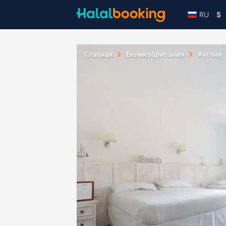
RU
$
Главная
Великобритания
Англия