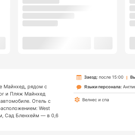
Заезд:
после 15:00
Вы
де Майнхед, рядом с
Языки персонала:
Англи
or и Пляж Майнхед
Велнес и спа
 автомобиле. Отель с
расположением: West
км, Сад Бленхейм — в 0,6