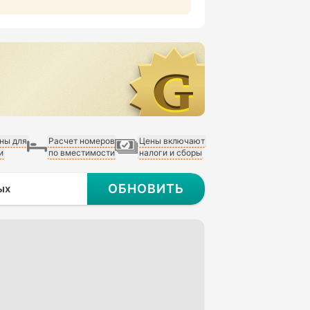
ны для
Расчет номеров
Цены включают
и
по вместимости
налоги и сборы
ОБНОВИТЬ
ых