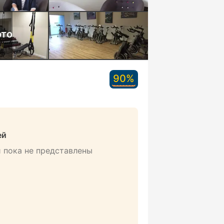
ото
90%
ей
 пока не представлены