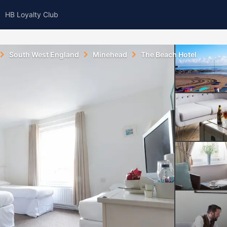
HB Loyalty Club
South West England
Minehead
The Beach Hotel