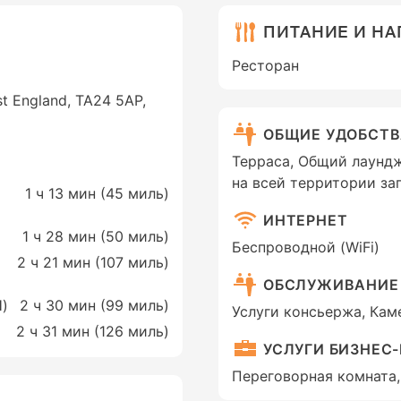
ПИТАНИЕ И Н
Ресторан
t England, TA24 5AP,
ОБЩИЕ УДОБСТ
Терраса, Общий лаундж
на всей территории за
р
1 ч 13 мин (
45 миль
)
ИНТЕРНЕТ
1 ч 28 мин (
50 миль
)
Беспроводной (WiFi)
2 ч 21 мин (
107 миль
)
ОБСЛУЖИВАНИЕ
H)
2 ч 30 мин (
99 миль
)
Услуги консьержа, Кам
й
2 ч 31 мин (
126 миль
)
УСЛУГИ БИЗНЕС
Переговорная комната,