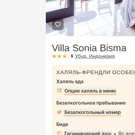
Villa Sonia Bisma
Убуд, Индонезия
stars: 3
ХАЛЯЛЬ-ФРЕНДЛИ ОСОБЕ
Халяль еда
Опции халяль в меню
Безалкогольное пребывание
Безалкогольный номер
Биде
Гигиенический душ
•
Во все