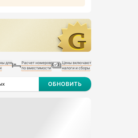
ны для
Расчет номеров
Цены включают
и
по вместимости
налоги и сборы
ОБНОВИТЬ
ых