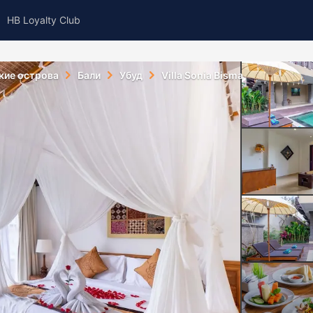
HB Loyalty Club
кие острова
Бали
Убуд
Villa Sonia Bisma