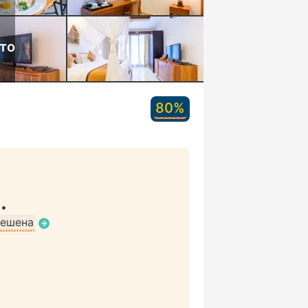
то
80%
•
решена