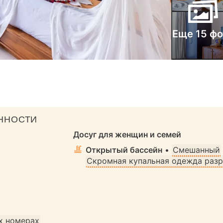
Еще 15 фо
ННОСТИ
Досуг для женщин и семей
Открытый бассейн
•
Смешанный
Скромная купальная одежда раз
х номерах