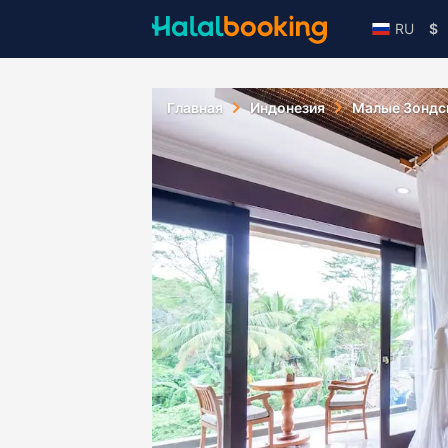
RU
$
Главная
Индонезия
Малые Зондс