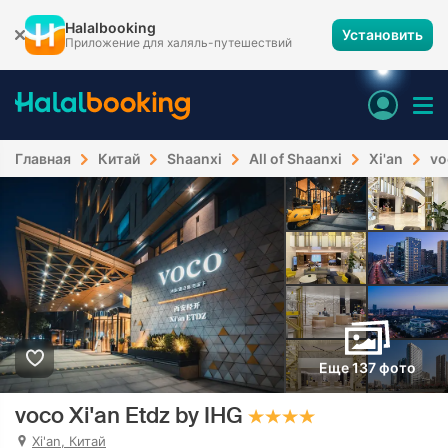
Halalbooking
Установить
Приложение для халяль-путешествий
Главная
Китай
Shaanxi
All of Shaanxi
Xi'an
vo
Еще 137 фото
voco Xi'an Etdz by IHG
Xi'an, Китай