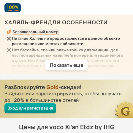
100%
ХАЛЯЛЬ-ФРЕНДЛИ ОСОБЕННОСТИ
Безалкогольный номер
Питание Халяль не предоставляется в данном объекте
размещения или местах поблизости
Нет бассейна, спа или пляжа только для женщин, для
частной аренды или на вилле/в номере для уединенного
отдыха. Нет бассейна, спа или пляжа для совместного
Показать еще
использования, где разрешена скромная купальная
одежда
Разблокируйте
Gold
-скидки!
Войдите или зарегистрируйтесь, чтобы получать
до
-20%
в большинстве отелей
Вход или регистрация
Цены для voco Xi'an Etdz by IHG