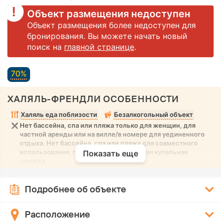
Объект размещения недоступен
Объект размещения более недоступен для
бронирования. Вы можете начать новый
поиск на
главной страницe
.
70%
ХАЛЯЛЬ-ФРЕНДЛИ ОСОБЕННОСТИ
Халяль еда поблизости
Безалкогольный объект
Нет бассейна, спа или пляжа только для женщин, для
частной аренды или на вилле/в номере для уединенного
отдыха. Нет бассейна, спа или пляжа для совместного
использования, где разрешена скромная купальная
Показать еще
одежда
Подробнее об объекте
Расположение