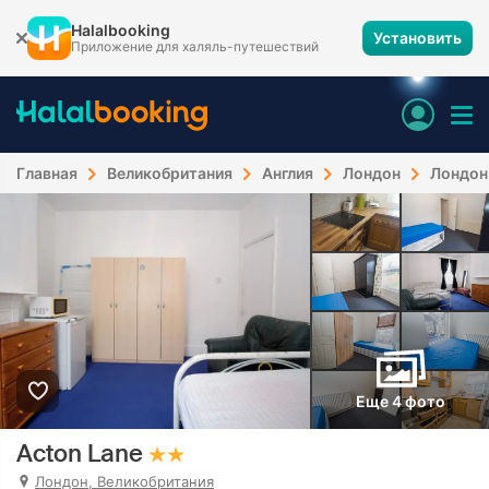
Halalbooking
Установить
Приложение для халяль-путешествий
Главная
Великобритания
Англия
Лондон
Лондон
Еще 4 фото
Acton Lane
Лондон, Великобритания