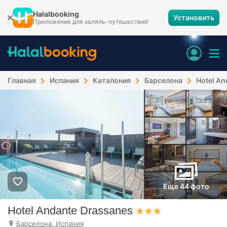
Halalbooking
Установить
Приложение для халяль-путешествий
Главная
Испания
Каталония
Барселона
Hotel An
Еще 44 фото
Hotel Andante Drassanes
Барселона, Испания