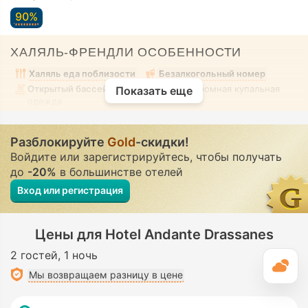
90%
ХАЛЯЛЬ-ФРЕНДЛИ ОСОБЕННОСТИ
Халяль еда поблизости
Безалкогольный номер
Открытый бассейн
• Смешанный • Скромная купальная
Показать еще
одежда
Разблокируйте
Gold
-скидки!
Войдите или зарегистрируйтесь, чтобы получать
до
-20%
в большинстве отелей
Вход или регистрация
Цены для Hotel Andante Drassanes
2 гостей
1 ночь
П
Мы возвращаем разницу в цене