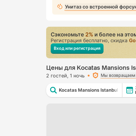
Унитаз со встроенной форсу
Сэкономьте
2%
и более на это
Регистрация бесплатно, скидка
Go
Вход или регистрация
Цены для Kocatas Mansions Ist
2 гостей
1 ночь
Мы возвращаем 
Kocatas Mansions Istanbul Operat