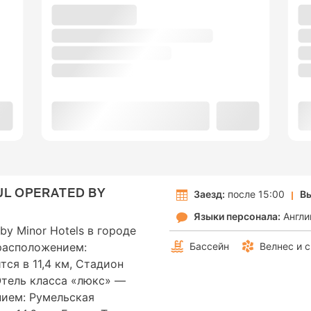
UL OPERATED BY
Заезд:
после 15:00
Вы
Языки персонала:
Англи
 by Minor Hotels в городе
расположением:
Бассейн
Велнес и 
тся в 11,4 км, Стадион
 Отель класса «люкс» —
нием: Румельская