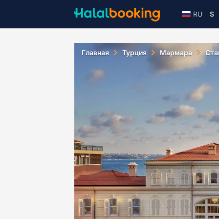
RU
$
Главная
Турция
Мармара
Ста