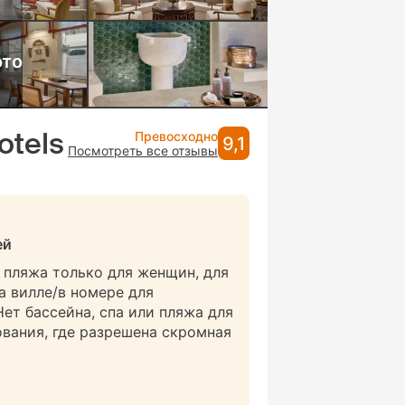
ото
otels
Превосходно
9,1
Посмотреть все отзывы
ей
и пляжа только для женщин, для
а вилле/в номере для
Нет бассейна, спа или пляжа для
вания, где разрешена скромная