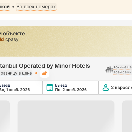
нкой
•
Во всех номерах
м объекте
ld
сразу
anbul Operated by Minor Hotels
Точные це
всей семь
Погода
разницу в цене
Заезд
Выезд
ed by Minor Hotels
2 взросл
Вс, 1 нояб. 2026
Пн, 2 нояб. 2026