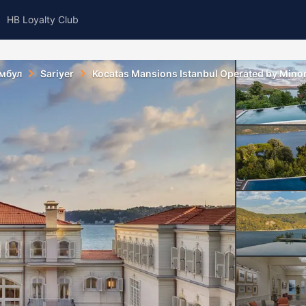
HB Loyalty Club
мбул
Sariyer
Kocatas Mansions Istanbul Operated by Minor