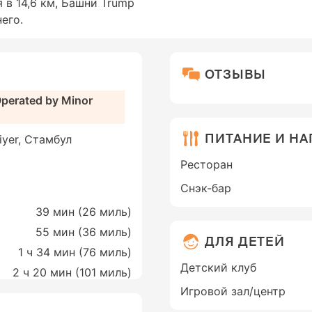
 в 14,6 км, Башни Trump
его.
ОТЗЫВЫ
Operated by Minor
ПИТАНИЕ И Н
iyer, Стамбул
Ресторан
Снэк-бар
39 мин (
26 миль
)
55 мин (
36 миль
)
ДЛЯ ДЕТЕЙ
1 ч 34 мин (
76 миль
)
Детский клуб
2 ч 20 мин (
101 миль
)
Игровой зал/центр