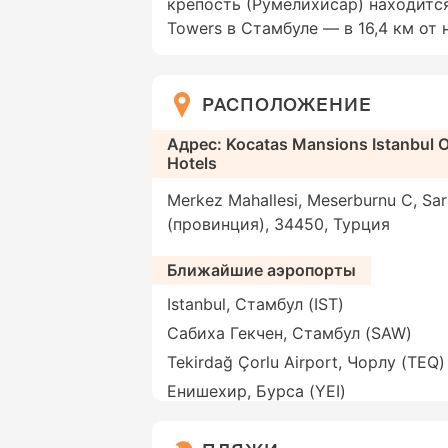
крепость (Румелихисар) находится
Towers в Стамбуле — в 16,4 км от н
РАСПОЛОЖЕНИЕ
Адрес: Kocatas Mansions Istanbul 
Hotels
Merkez Mahallesi, Meserburnu C, Sar
(провинция), 34450, Турция
Ближайшие аэропорты
Istanbul, Стамбул (IST)
Сабиха Гекчен, Стамбул (SAW)
Tekirdağ Çorlu Airport, Чорлу (TEQ)
Енишехир, Бурса (YEI)