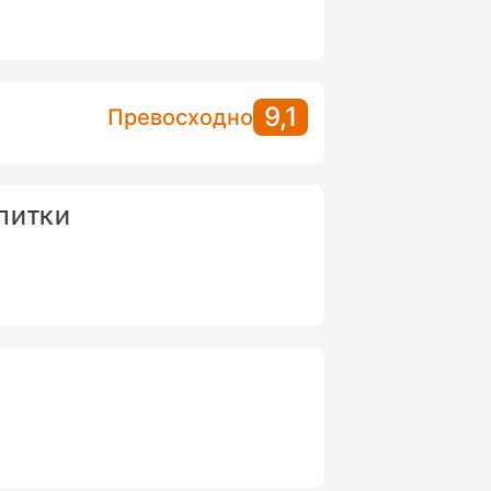
9,1
Превосходно
АПИТКИ