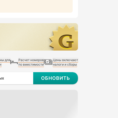
ны для
Расчет номеров
Цены включают
и
по вместимости
налоги и сборы
ОБНОВИТЬ
ых