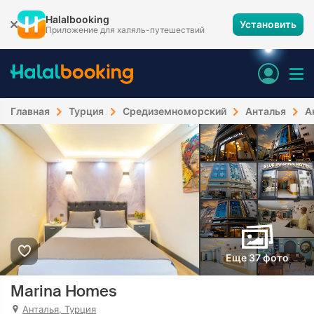
Halalbooking
Установить
Приложение для халяль-путешествий
Главная
Турция
Средиземноморский
Анталья
А
Еще 37 фото
Marina Homes
Анталья, Турция