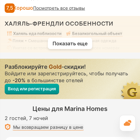
7,5
Хорошо
Посмотреть все отзывы
ХАЛЯЛЬ-ФРЕНДЛИ ОСОБЕННОСТИ
Халяль еда поблизости
Безалкогольный объект
Пляж
• Смешанный • Скромная купальная одежда
Показать еще
Унитаз со встроенной форсункой
• Во всех номерах
Разблокируйте
Gold
-скидки!
Войдите или зарегистрируйтесь, чтобы получать
до
-20%
в большинстве отелей
Вход или регистрация
Цены для Marina Homes
2 гостей
7 ночей
П
Мы возвращаем разницу в цене