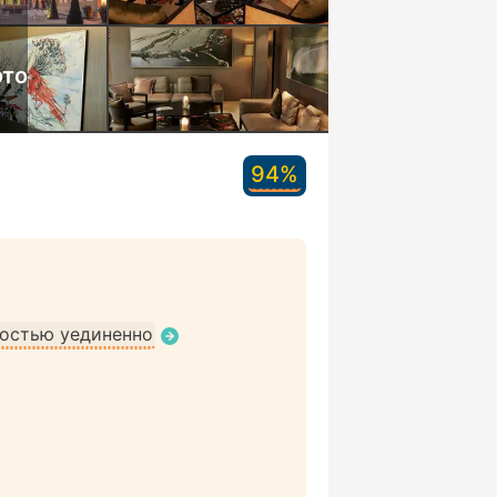
ото
94%
остью уединенно