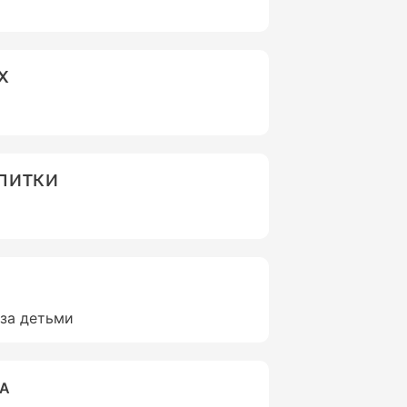
Х
АПИТКИ
 за детьми
ВА