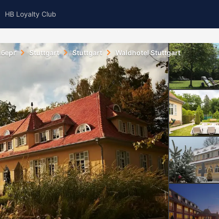
HB Loyalty Club
берг
Stuttgart
Stuttgart
Waldhotel Stuttgart