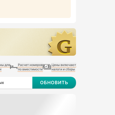
ны для
Расчет номеров
Цены включают
и
по вместимости
налоги и сборы
ОБНОВИТЬ
ых