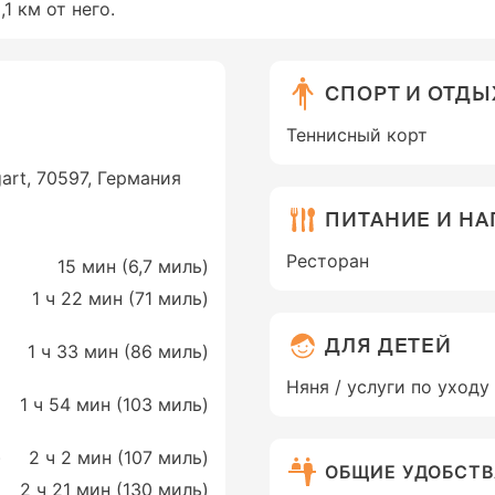
1 км от него.
СПОРТ И ОТДЫ
Теннисный корт
gart, 70597, Германия
ПИТАНИЕ И Н
Ресторан
15 мин (
6,7 миль
)
1 ч 22 мин (
71 миль
)
ДЛЯ ДЕТЕЙ
1 ч 33 мин (
86 миль
)
Няня / услуги по уходу
1 ч 54 мин (
103 миль
)
)
2 ч 2 мин (
107 миль
)
ОБЩИЕ УДОБСТ
2 ч 21 мин (
130 миль
)