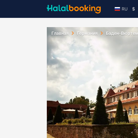
RU
$
Главная
Германия
Баден-Вюртем