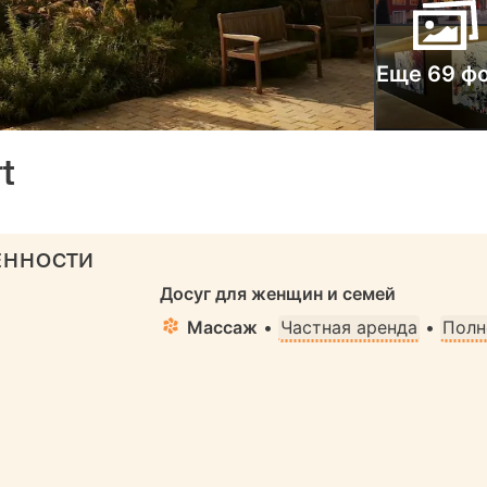
Еще 69 ф
t
ЕННОСТИ
Досуг для женщин и семей
Массаж
•
Частная аренда
•
Полн