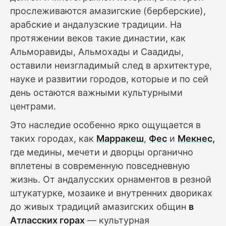
прослеживаются амазигские (берберские),
арабские и андалузские традиции. На
протяжении веков такие династии, как
Альморавиды, Альмохады и Саадиды,
оставили неизгладимый след в архитектуре,
науке и развитии городов, которые и по сей
день остаются важными культурными
центрами.
Это наследие особенно ярко ощущается в
таких городах, как
Марракеш
,
Фес
и
Мекнес
,
где медины, мечети и дворцы органично
вплетены в современную повседневную
жизнь. От андалусских орнаментов в резной
штукатурке, мозаике и внутренних двориках
до живых традиций амазигских общин
в
Атласских горах
— культурная