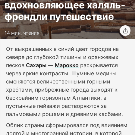
вдохновляющее халяль-
френдли путешествие
14 мин. чтения
От выкрашенных в синий цвет городов на
севере до глубокой тишины и оранжевых
песков
Сахары
—
Марокко
раскрывается
через яркие контрасты. Шумные медины
сменяются величественными горными
хребтами, прибрежные города выходят к
бескрайним горизонтам Атлантики, а
пустынные пейзажи растворяются за
пальмовыми рощами и древними касбами.
Облик страны сформировался под влиянием
долгой и многогранной истории, в которой