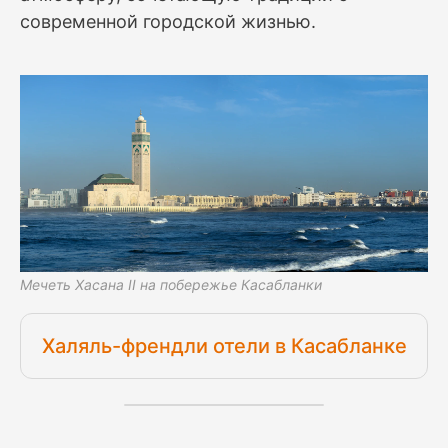
современной городской жизнью.
Мечеть Хасана II на побережье Касабланки
Халяль-френдли отели в Касабланке