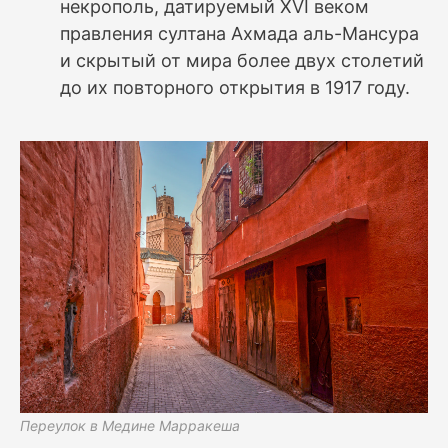
некрополь, датируемый XVI веком
правления султана Ахмада аль-Мансура
и скрытый от мира более двух столетий
до их повторного открытия в 1917 году.
Переулок в Медине Марракеша