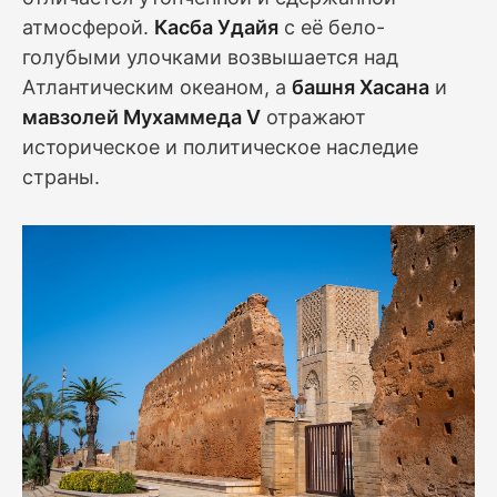
атмосферой.
Касба Удайя
с её бело-
голубыми улочками возвышается над
Атлантическим океаном, а
башня Хасана
и
мавзолей Мухаммеда V
отражают
историческое и политическое наследие
страны.