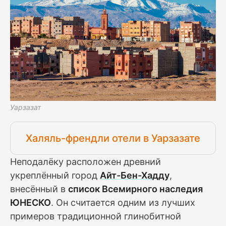
Уарзазат
Халяль-френдли отели в Уарзазате
Неподалёку расположен древний
укреплённый город
Айт-Бен-Хадду
,
внесённый в
список Всемирного наследия
ЮНЕСКО
. Он считается одним из лучших
примеров традиционной глинобитной