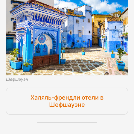
Шефшауэн
Халяль-френдли отели в
Шефшауэне