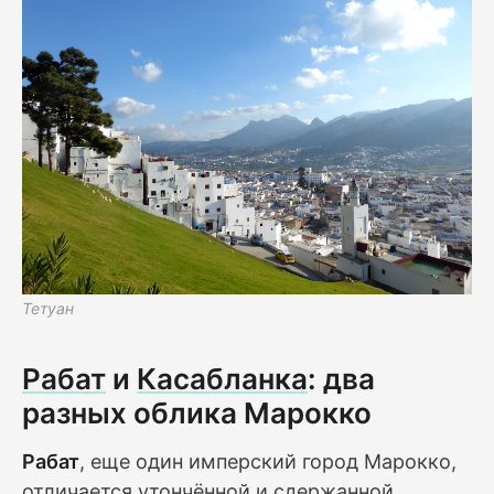
Тетуан
Рабат
и
Касабланка
: два
разных облика Марокко
Рабат
, еще один имперский город Марокко,
отличается утончённой и сдержанной