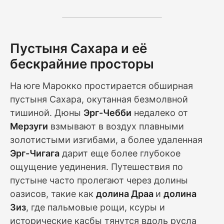
Пустыня Сахара и её
бескрайние просторы
На юге Марокко простирается обширная
пустыня Сахара, окутанная безмолвной
тишиной. Дюны
Эрг-Чебби
недалеко от
Мерзуги
взмывают в воздух плавными
золотистыми изгибами, а более удаленная
Эрг-Чигага
дарит еще более глубокое
ощущение уединения. Путешествия по
пустыне часто пролегают через долины
оазисов, такие как
долина Драа
и
долина
Зиз
, где пальмовые рощи, ксуры и
исторические касбы тянутся вдоль русла