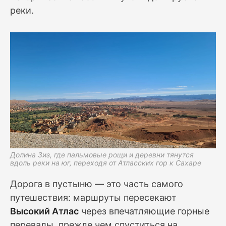
реки.
Долина Зиз, где пальмовые рощи и деревни тянутся
вдоль реки на юг, переходя от Атласских гор к Сахаре
Дорога в пустыню — это часть самого
путешествия: маршруты пересекают
Высокий Атлас
через впечатляющие горные
перевалы, прежде чем спуститься на