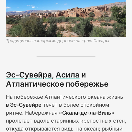
Традиционные ксарские деревни на краю Сахары
Эс-Сувейра
,
Асила
и
Атлантическое побережье
На побережье Атлантического океана жизнь
в Эс-Сувейре
течет в более спокойном
ритме. Набережная
«Скала-де-ла-Виль»
пролегает вдоль старинных крепостных стен,
откуда открываются виды на океан; рыбный